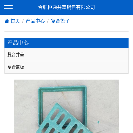
欢迎访问合肥恒通井盖销售有限公司网站！
合肥恒通井盖销售有限公司
XML地图
|
在线留言
|
网站地图
首页
产品中心
复合篦子
产品中心
复合井盖
复合盖板
复合篦子
球墨铸铁井盖
铸铁盖板
球墨铸铁篦子
不锈钢井盖