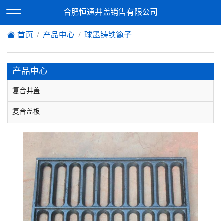
欢迎访问合肥恒通井盖销售有限公司网站！
合肥恒通井盖销售有限公司
XML地图
|
在线留言
|
网站地图
首页
产品中心
球墨铸铁篦子
产品中心
复合井盖
复合盖板
复合篦子
球墨铸铁井盖
铸铁盖板
球墨铸铁篦子
不锈钢井盖