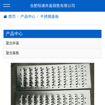
欢迎访问合肥恒通井盖销售有限公司网站！
合肥恒通井盖销售有限公司
XML地图
|
在线留言
|
网站地图
首页
产品中心
不锈钢盖板
产品中心
复合井盖
复合盖板
复合篦子
球墨铸铁井盖
铸铁盖板
球墨铸铁篦子
不锈钢井盖