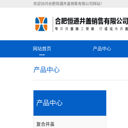
欢迎访问合肥恒通井盖销售有限公司网站！
网站首页
产品中心
产品中心
产品中心
复合井盖