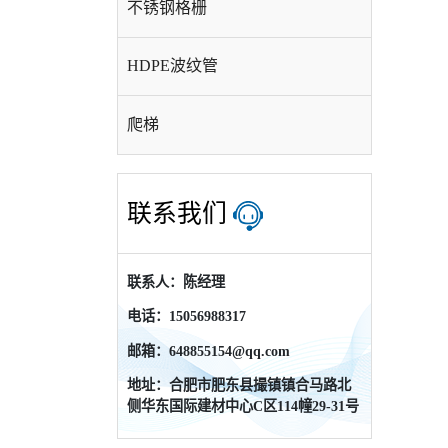
不锈钢格栅
HDPE波纹管
爬梯
联系我们
联系人：陈经理
电话：15056988317
邮箱：648855154@qq.com
地址：合肥市肥东县撮镇镇合马路北
侧华东国际建材中心C区114幢29-31号