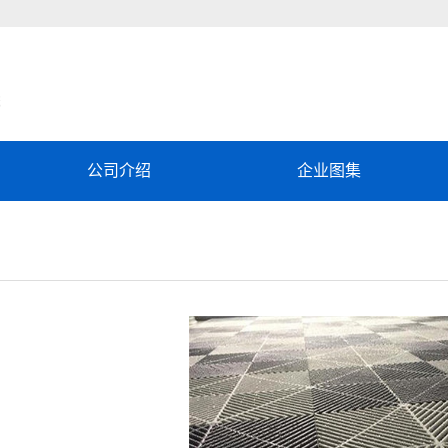
公司介绍
企业图集