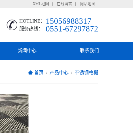
XML地图
|
在线留言
|
网站地图
15056988317
HOTLINE：
0551-67297872
服务热线：
新闻中心
联系我们
首页
产品中心
不锈钢格栅