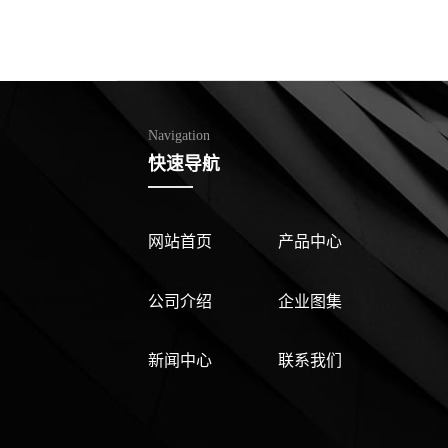
Navigation
快速导航
网站首页
产品中心
公司介绍
企业图集
新闻中心
联系我们