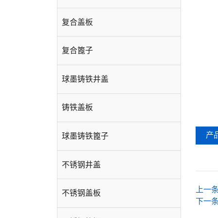
复合盖板
复合篦子
球墨铸铁井盖
铸铁盖板
产
球墨铸铁篦子
不锈钢井盖
上一
不锈钢盖板
下一