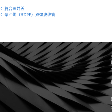
条：
复合圆井盖
条：
聚乙烯（HDPE）双壁波纹管