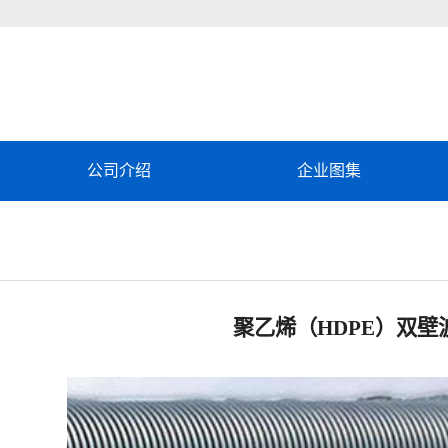
公司介绍
企业图集
聚乙烯（HDPE）双壁