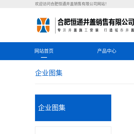
欢迎访问合肥恒通井盖销售有限公司网站！
网站首页
产品中心
企业图集
企业图集