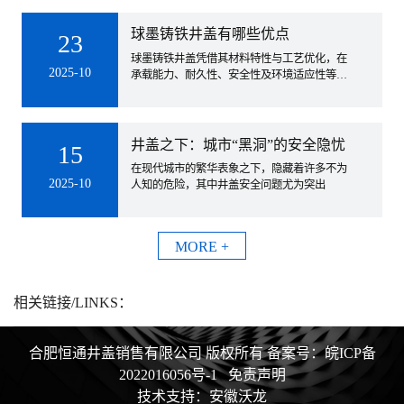
球墨铸铁井盖有哪些优点
23
球墨铸铁井盖凭借其材料特性与工艺优化，在
2025-10
承载能力、耐久性、安全性及环境适应性等方
面表现突出，成为市政工程和交通基础设施的
理想选择。
井盖之下：城市“黑洞”的安全隐忧
15
在现代城市的繁华表象之下，隐藏着许多不为
2025-10
人知的危险，其中井盖安全问题尤为突出
MORE +
相关链接/LINKS：
合肥恒通井盖销售有限公司 版权所有
备案号：皖ICP备
2022016056号-1
免责声明
技术支持：
安徽沃龙