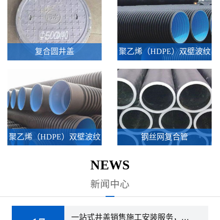
复合圆井盖
聚乙烯（HDPE）双壁波纹
管
聚乙烯（HDPE）双壁波纹
钢丝网复合管
管
NEWS
新闻中心
一站式井盖销售施工安装服务，匠心筑牢城市基建根基