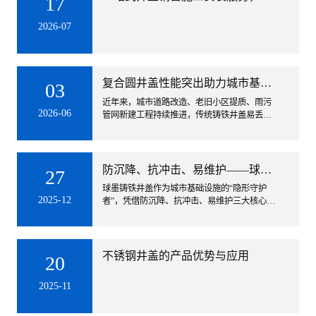
17
2026-07
复合圆井盖性能突出助力城市基建提质升级
03
近年来，城市道路改造、老旧小区提质、雨污
2026-06
管网新建工程持续推进，传统铸铁井盖易丢
失、易锈蚀、行车异响等弊端日渐凸显，高分
子复合圆井盖凭借综合性能优势，在市政、地
产、电力、园林等场景中应用规模不断扩大，
逐步成为基建配套主流产品。
防沉降、抗冲击、易维护——球墨铸铁井盖的三大核心优势解析
27
球墨铸铁井盖作为城市基础设施的“隐形守护
2025-12
者”，凭借防沉降、抗冲击、易维护三大核心优
势，已成为市政工程领域的标杆产品。
不锈钢井盖的产品优势与应用
20
2025-11